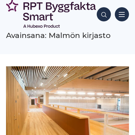
Siirry
sisältöön
Hae sisältöjä
Avainsana: Malmön kirjasto