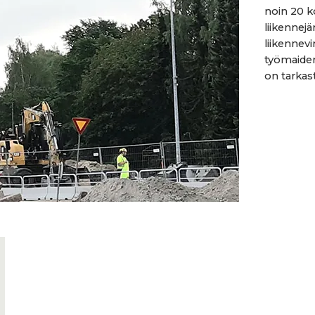
noin 20 k
liikennej
liikennevi
työmaide
on tarkast