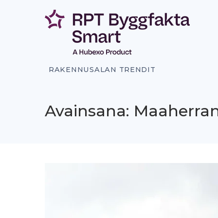
Siirry
sisältöön
RAKENNUSALAN TRENDIT
Avainsana: Maaherran