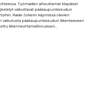
ohteessa. Työmaiden aiheuttamat tilapäiset
ärjestelyt vaikuttavat pääkaupunkiseudun
rtoihin. Raide-Jokerin käynnissä olevien
n vaikutusta pääkaupunkiseudun liikenteeseen
eltu liikennevirtamallinnuksen...