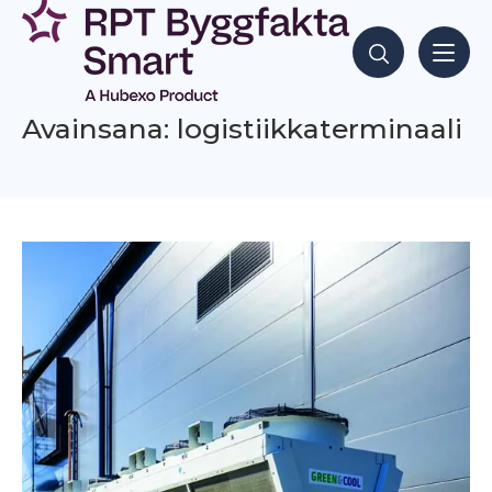
Siirry
sisältöön
Hae sisältöjä
Avainsana: logistiikkaterminaali