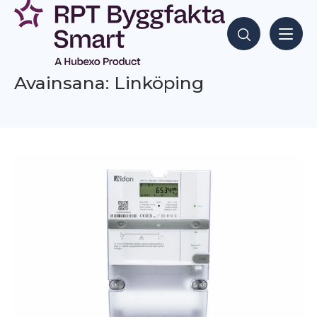
Siirry
sisältöön
Hae sisältöjä
Avainsana: Linköping