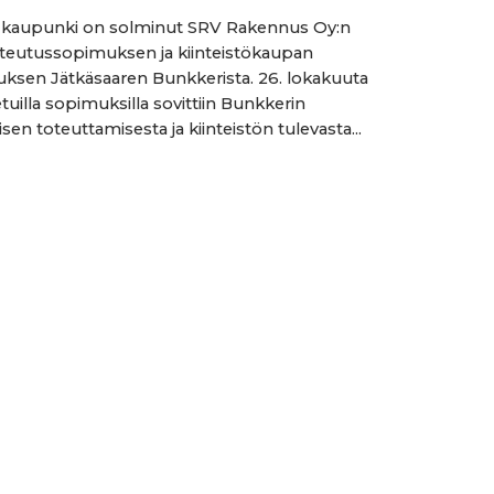
n kaupunki on solminut SRV Rakennus Oy:n
teutussopimuksen ja kiinteistökaupan
ksen Jätkäsaaren Bunkkerista. 26. lokakuuta
tetuilla sopimuksilla sovittiin Bunkkerin
en toteuttamisesta ja kiinteistön tulevasta...