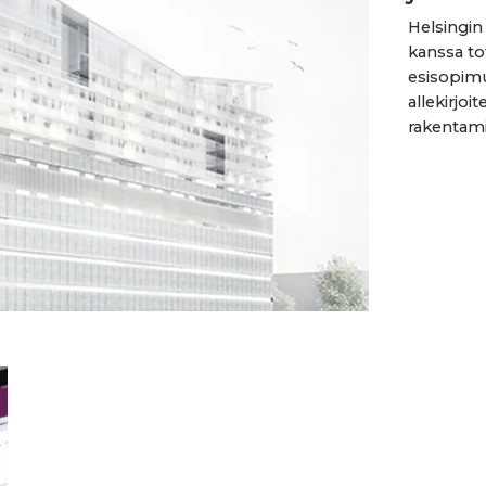
Helsingi
kanssa to
esisopimu
allekirjoi
rakentamis