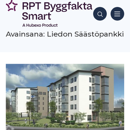
Siirry
sisältöön
Hae sisältöjä
Avainsana: Liedon Säästöpankki