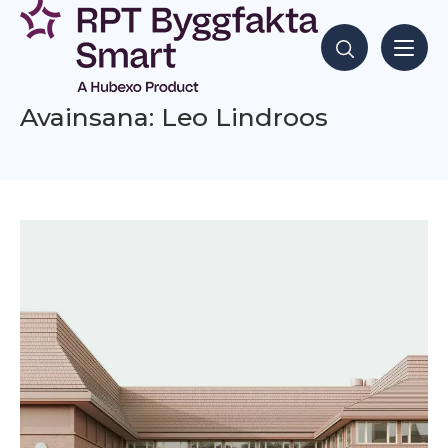
Siirry
sisältöön
Hae sisältöjä
Avainsana: Leo Lindroos