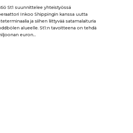
tiö St1 suunnittelee yhteistyössä
raattori Inkoo Shippingin kanssa uutta
eterminaalia ja siihen liittyvää satamalaituria
ddbölen alueelle. St1:n tavoitteena on tehdä
iljoonan euron...