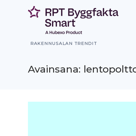
Siirry
sisältöön
RAKENNUSALAN TRENDIT
Avainsana: lentopoltt