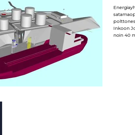
Energiayh
satamaope
polttonest
Inkoon Jo
noin 40 m