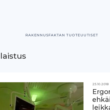
RAKENNUSFAKTAN TUOTEUUTISET
laistus
25.10.2018
Ergo
ehkäi
leikk