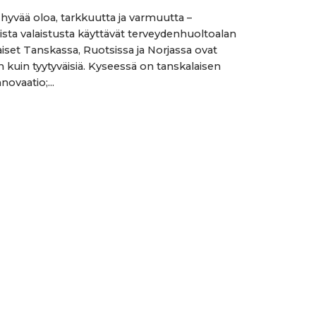
 hyvää oloa, tarkkuutta ja varmuutta –
ta valaistusta käyttävät terveydenhuoltoalan
iset Tanskassa, Ruotsissa ja Norjassa ovat
uin tyytyväisiä. Kyseessä on tanskalaisen
novaatio;...