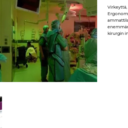
Virkeyttä,
Ergonomis
ammattila
enemmän k
kirurgin in