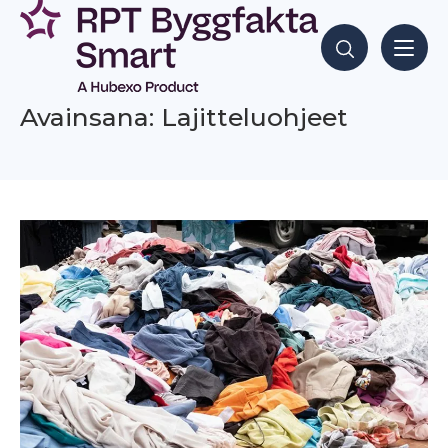
Siirry
sisältöön
Hae sisältöjä
Avainsana: Lajitteluohjeet