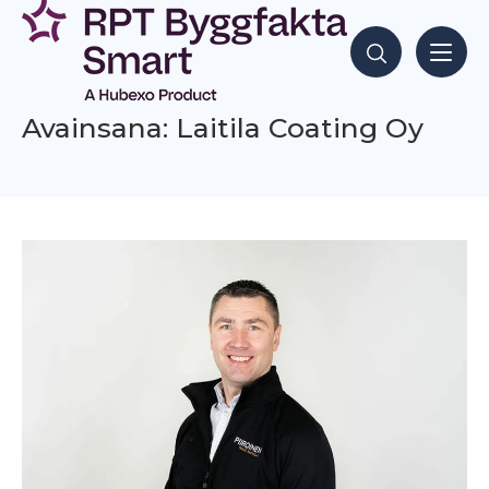
Siirry
sisältöön
Hae sisältöjä
Avainsana: Laitila Coating Oy