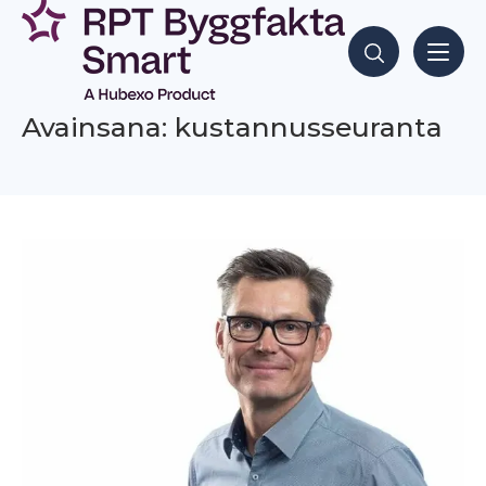
Siirry
sisältöön
Hae sisältöjä
Avainsana: kustannusseuranta