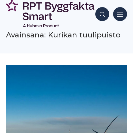
Siirry
sisältöön
Hae sisältöjä
Avainsana: Kurikan tuulipuisto