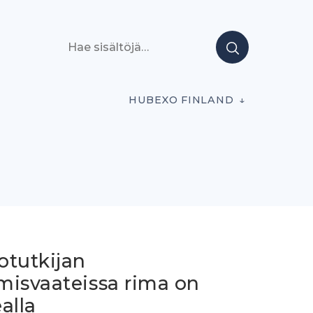
Hae sisältöjä
HUBEXO FINLAND
otutkijan
misvaateissa rima on
alla