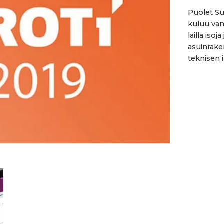
Puolet Su
kuluu va
lailla iso
asuinrake
teknisen 