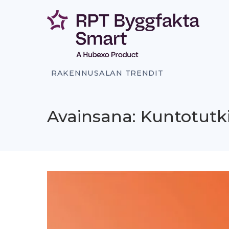
Siirry
sisältöön
RAKENNUSALAN TRENDIT
Avainsana: Kuntotutki