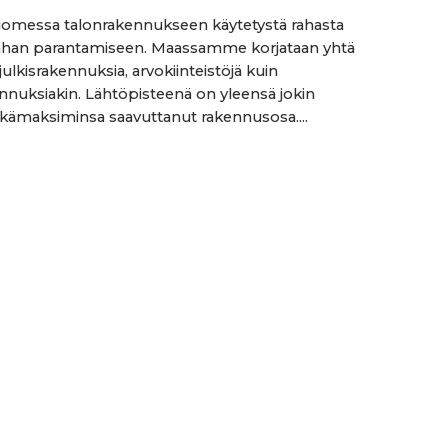
omessa talonrakennukseen käytetystä rahasta
nhan parantamiseen. Maassamme korjataan yhtä
ja julkisrakennuksia, arvokiinteistöjä kuin
nnuksiakin. Lähtöpisteenä on yleensä jokin
ikämaksiminsa saavuttanut rakennusosa....