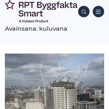
Siirry
sisältöön
Hae sisältöjä
Avainsana: kuluvana