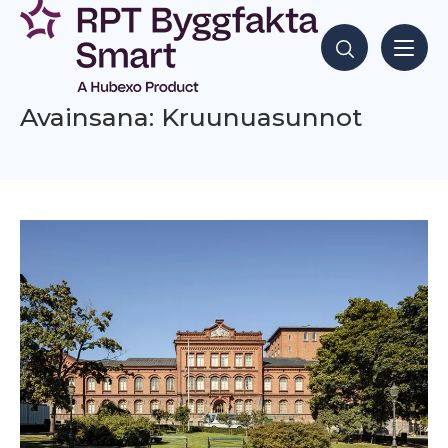
Siirry
sisältöön
Hae sisältöjä
Avainsana: Kruunuasunnot