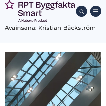
Siirry
sisältöön
Hae sisältöjä
Avainsana: Kristian Bäckström