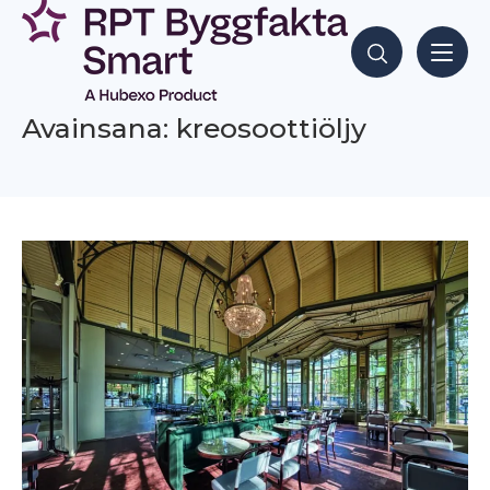
Siirry
sisältöön
Hae sisältöjä
Avainsana: kreosoottiöljy