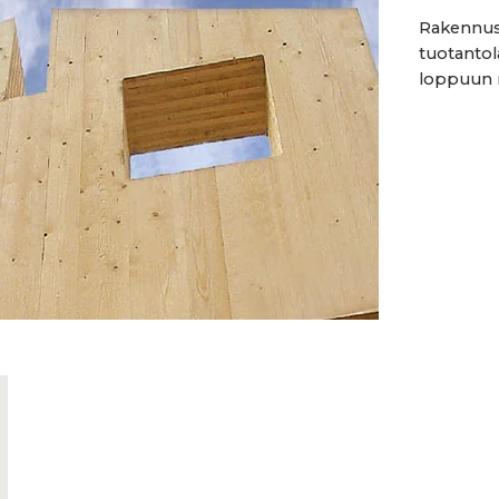
Rakennus
tuotantol
loppuun m