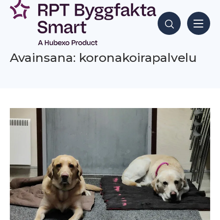
Siirry
sisältöön
Hae sisältöjä
Avainsana: koronakoirapalvelu