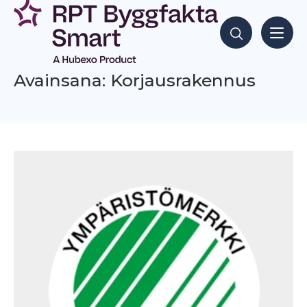
Siirry
sisältöön
Hae sisältöjä
Avainsana: Korjausrakennus