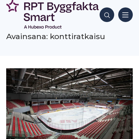
Siirry
sisältöön
Hae sisältöjä
Avainsana: konttiratkaisu