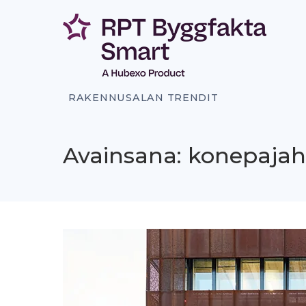
Siirry
sisältöön
RAKENNUSALAN TRENDIT
Avainsana: konepajaha