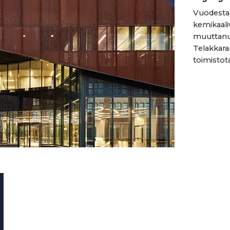
Vuodesta
kemikaali
muuttanut
Telakkar
toimistota