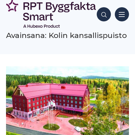
Siirry
sisältöön
Hae sisältöjä
Avainsana: Kolin kansallispuisto