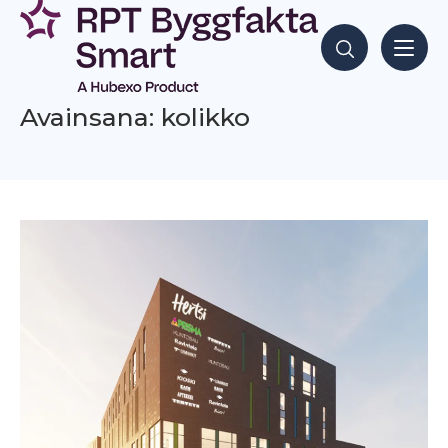
Siirry
sisältöön
Hae sisältöjä
Avainsana: kolikko