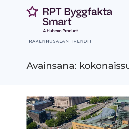
Siirry
sisältöön
RAKENNUSALAN TRENDIT
Avainsana: kokonais