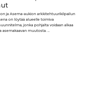
nut
kion ja Asema-aukion arkkitehtuurikilpailun
sena on löytää alueelle toimiva
uunnitelma, jonka pohjalta voidaan alkaa
la asemakaavan muutosta. ...