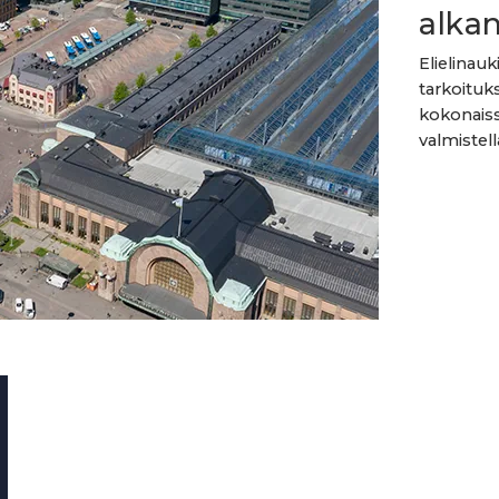
alka
Elielinau
tarkoituk
kokonaiss
valmistel