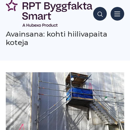
Siirry
sisältöön
Hae sisältöjä
Avainsana: kohti hiilivapaita
koteja