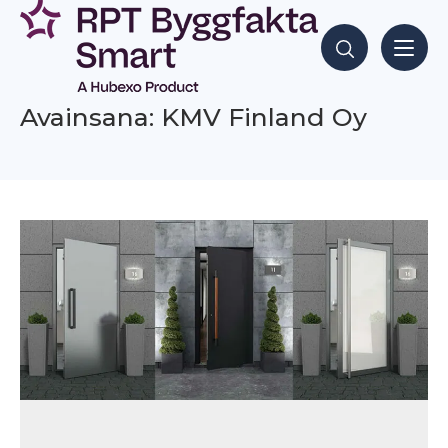
Siirry
sisältöön
Hae sisältöjä
Avainsana: KMV Finland Oy