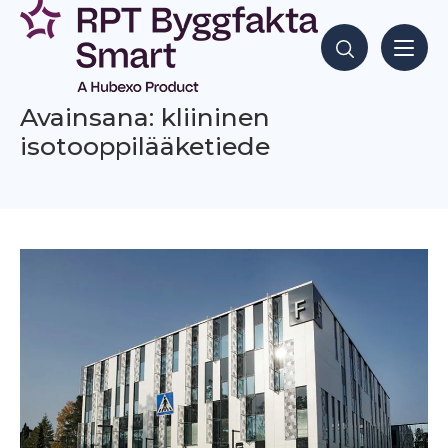
Siirry
sisältöön
Hae sisältöjä
Avainsana: kliininen
isotooppilääketiede