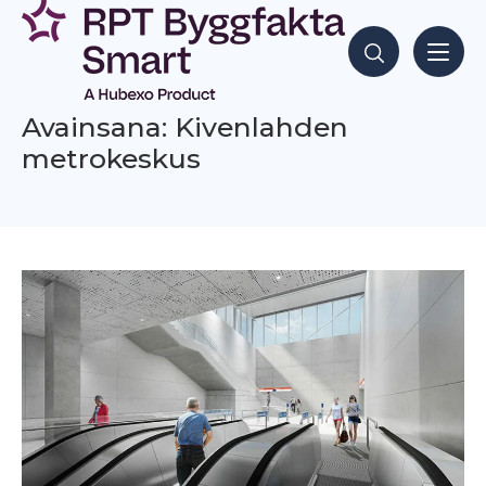
Siirry
sisältöön
Hae sisältöjä
Avainsana: Kivenlahden
metrokeskus