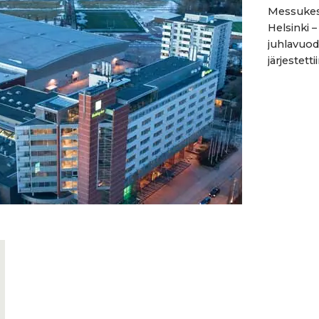
Messukes
Helsinki 
juhlavuo
järjestett