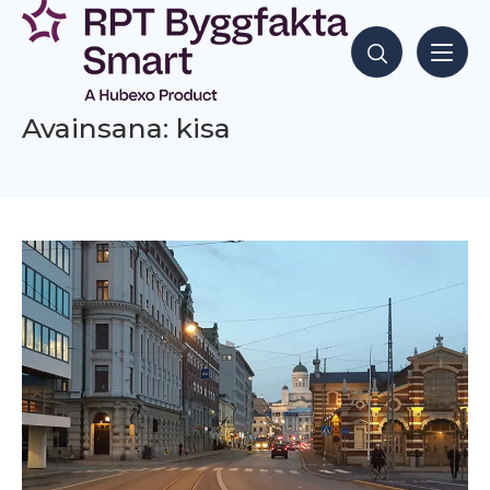
Siirry
sisältöön
Hae sisältöjä
Avainsana: kisa