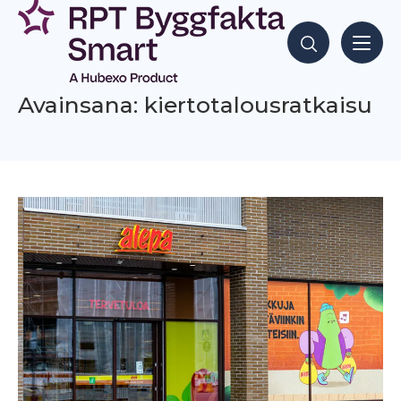
Siirry
sisältöön
Hae sisältöjä
Avainsana: kiertotalousratkaisu