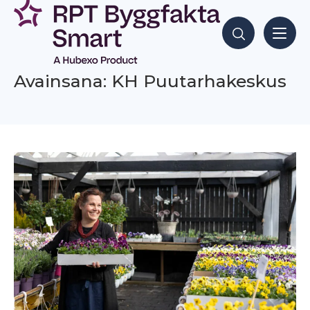
Siirry
sisältöön
Hae sisältöjä
Avainsana: KH Puutarhakeskus