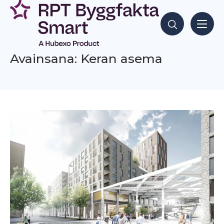
Siirry
sisältöön
Hae sisältöjä
Avainsana: Keran asema