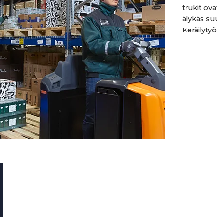
trukit ov
älykäs suu
Keräilytyö 