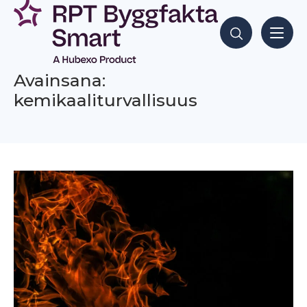
Siirry
sisältöön
Hae sisältöjä
Avainsana:
kemikaaliturvallisuus