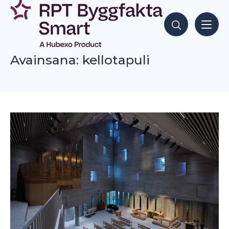
Siirry
sisältöön
Hae sisältöjä
Avainsana: kellotapuli