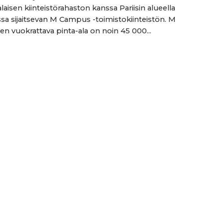
aisen kiinteistörahaston kanssa Pariisin alueella
a sijaitsevan M Campus -toimistokiinteistön. M
 vuokrattava pinta-ala on noin 45 000...