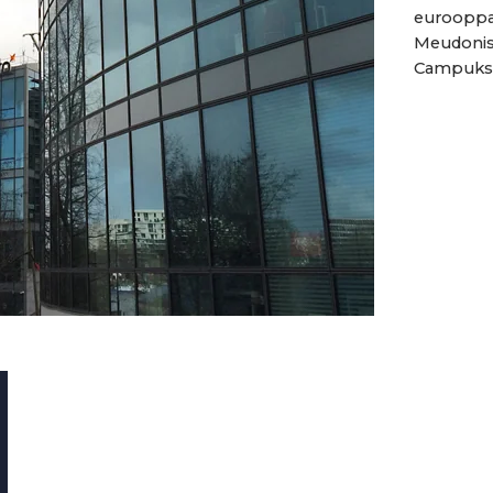
eurooppal
Meudoniss
Campuksen