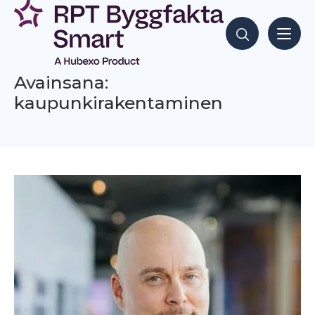
Siirry
sisältöön
Hae sisältöjä
Avainsana:
kaupunkirakentaminen