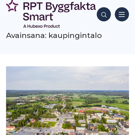
Siirry
sisältöön
Hae sisältöjä
Avainsana: kaupingintalo