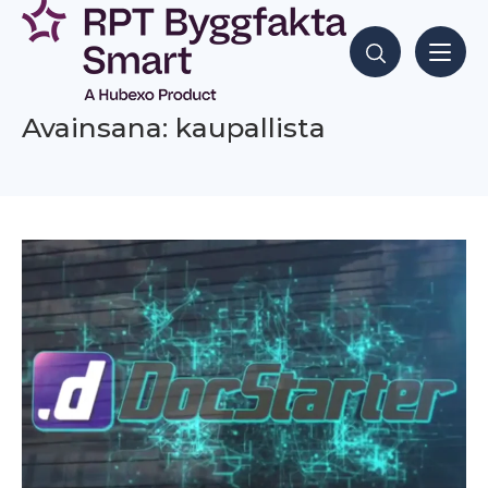
Siirry
sisältöön
Hae sisältöjä
Avainsana: kaupallista