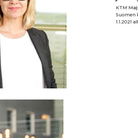
KTM Maiju
Suomen ka
1.1.2021 al