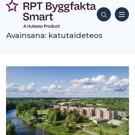
Siirry
sisältöön
Hae sisältöjä
Avainsana: katutaideteos