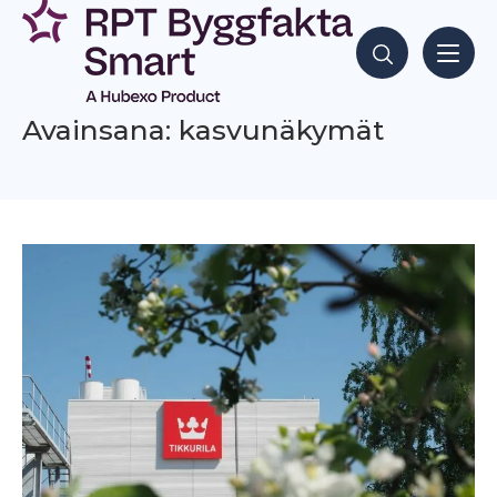
Siirry
sisältöön
Hae sisältöjä
Avainsana: kasvunäkymät