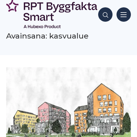
Siirry
sisältöön
Hae sisältöjä
Avainsana: kasvualue