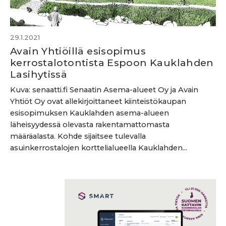
29.1.2021
Avain Yhtiöillä esisopimus
kerrostalotontista Espoon Kauklahden
Lasihytissä
Kuva: senaatti.fi Senaatin Asema-alueet Oy ja Avain
Yhtiöt Oy ovat allekirjoittaneet kiinteistökaupan
esisopimuksen Kauklahden asema-alueen
läheisyydessä olevasta rakentamattomasta
määräalasta. Kohde sijaitsee tulevalla
asuinkerrostalojen korttelialueella Kauklahden...