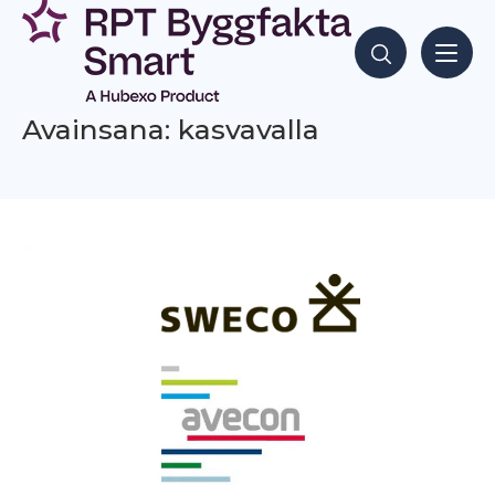
Siirry
sisältöön
Hae sisältöjä
Avainsana: kasvavalla