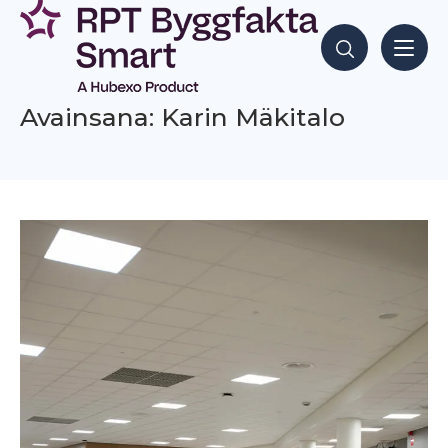
Siirry
sisältöön
Hae sisältöjä
Avainsana: Karin Mäkitalo