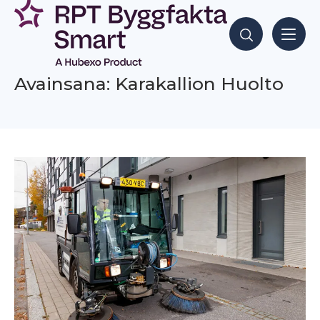
Siirry
sisältöön
Hae sisältöjä
Avainsana: Karakallion Huolto