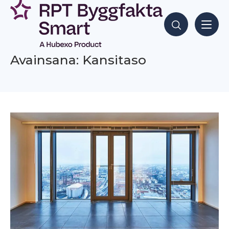
Siirry
sisältöön
Hae sisältöjä
Avainsana: Kansitaso